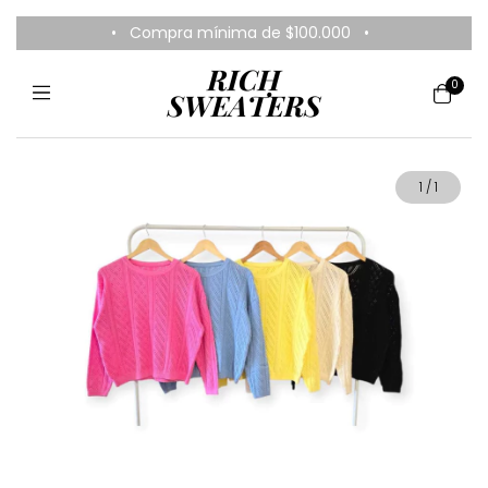
0
1
/
1