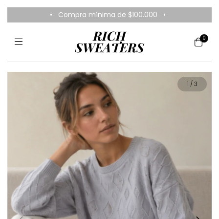
0
1
/
3